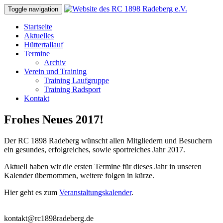
Toggle navigation
Skip
Startseite
to
Aktuelles
content
Hüttertallauf
Termine
Archiv
Verein und Training
Training Laufgruppe
Training Radsport
Kontakt
Frohes Neues 2017!
Der RC 1898 Radeberg wünscht allen Mitgliedern und Besuchern
ein gesundes, erfolgreiches, sowie sportreiches Jahr 2017.
Aktuell haben wir die ersten Termine für dieses Jahr in unseren
Kalender übernommen, weitere folgen in kürze.
Hier geht es zum
Veranstaltungskalender
.
kontakt@rc1898radeberg.de