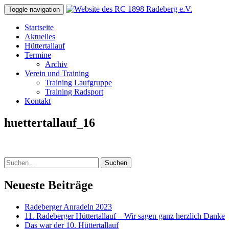
Toggle navigation
Skip
Startseite
to
Aktuelles
content
Hüttertallauf
Termine
Archiv
Verein und Training
Training Laufgruppe
Training Radsport
Kontakt
huettertallauf_16
Suchen
nach:
Neueste Beiträge
Radeberger Anradeln 2023
11. Radeberger Hüttertallauf – Wir sagen ganz herzlich Danke
Das war der 10. Hüttertallauf